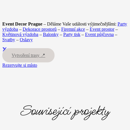
Event Decor Prague
– Děláme Vaše události výjimečnějšími:
Party
výzdoba
–
Dekorace prostorů
–
Firemní akce
–
Event prostor
–
Květinová výzdoba
–
Balonky
–
Party tisk
–
Event půjčovna
–
Svatby
–
Oslavy
Vytvoření trasy 📍
Rezervujte si místo
Související projekty