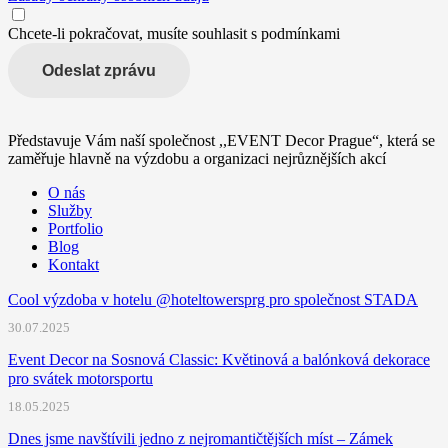
Chcete-li pokračovat, musíte souhlasit s podmínkami
Odeslat zprávu
Představuje Vám naší společnost ,,EVENT Decor Prague“, která se
zaměřuje hlavně na výzdobu a organizaci nejrůznějších akcí
O nás
Služby
Portfolio
Blog
Kontakt
Cool výzdoba v hotelu @hoteltowersprg pro společnost STADA
30.07.2025
Event Decor na Sosnová Classic: Květinová a balónková dekorace
pro svátek motorsportu
18.05.2025
Dnes jsme navštívili jedno z nejromantičtějších míst – Zámek