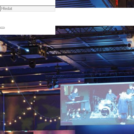
🏠
Portfolio
Firemní akce
EPT Pocker stars
EPT Pocker stars
13.12.23
Vytvoření trasy 📍
Rezervujte si místo