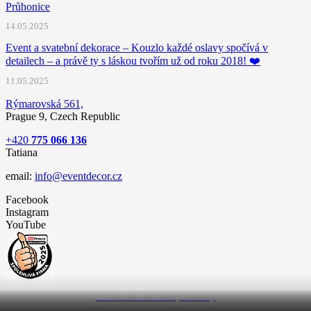
Průhonice
14.05.2025
Event a svatební dekorace – Kouzlo každé oslavy spočívá v
detailech – a právě ty s láskou tvořím už od roku 2018! ❤️
11.05.2025
Rýmarovská 561,
Prague 9, Czech Republic
+420
775 066 136
Tatiana
email:
info@eventdecor.cz
Facebook
Instagram
YouTube
Všeobecné obchodní podmínky