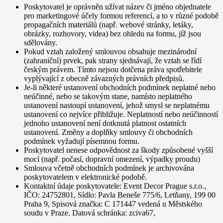
Poskytovatel je oprávněn užívat název či jméno objednatele
pro marketingové účely formou referencí, a to v různé podobě
propagačních materiálů (např. webové stránky, letáky,
obrázky, rozhovory, videa) bez ohledu na formu, jíž jsou
sdělovány.
Pokud vztah založený smlouvou obsahuje mezinárodní
(zahraniční) prvek, pak strany sjednávají, že vztah se řídí
českým právem. Tímto nejsou dotčena práva spotřebitele
vyplývající z obecně závazných právních předpisů.
Je-li některé ustanovení obchodních podmínek neplatné nebo
neúčinné, nebo se takovým stane, namísto neplatného
ustanovení nastoupí ustanovení, jehož smysl se neplatnému
ustanovení co nejvíce přibližuje. Neplatností nebo neúčinností
jednoho ustanovení není dotknutá platnost ostatních
ustanovení. Změny a doplňky smlouvy či obchodních
podmínek vyžadují písemnou formu.
Poskytovatel nenese odpovědnost za škody způsobené vyšší
mocí (např. počasí, dopravní omezení, výpadky proudu)
Smlouva včetně obchodních podmínek je archivována
poskytovatelem v elektronické podobě.
Kontaktní údaje poskytovatele: Event Decor Prague s.r.o.,
IČO: 24752801, Sídlo: Pavla Beneše 775/6, Letňany, 199 00
Praha 9, Spisová značka: C 171447 vedená u Městského
soudu v Praze. Datová schránka: zciva67,