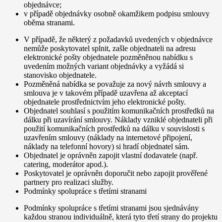
objednávce;
v případě objednávky osobně okamžikem podpisu smlouvy
oběma stranami.
V případě, že některý z požadavků uvedených v objednávce
nemůže poskytovatel splnit, zašle objednateli na adresu
elektronické pošty objednatele pozměněnou nabídku s
uvedením možných variant objednávky a vyžádá si
stanovisko objednatele.
Pozměněná nabídka se považuje za nový návrh smlouvy a
smlouva je v takovém případě uzavřena až akceptací
objednatele prostřednictvím jeho elektronické pošty.
Objednatel souhlasí s použitím komunikačních prostředků na
dálku při uzavírání smlouvy. Náklady vzniklé objednateli při
použití komunikačních prostředků na dálku v souvislosti s
uzavřením smlouvy (náklady na internetové připojení,
náklady na telefonní hovory) si hradí objednatel sám.
Objednatel je oprávněn zapojit vlastní dodavatele (např.
catering, moderátor apod.).
Poskytovatel je oprávněn doporučit nebo zapojit prověřené
partnery pro realizaci služby.
Podmínky spolupráce s třetími stranami
Podmínky spolupráce s třetími stranami jsou sjednávány
každou stranou individuálně, která tyto třetí strany do projektu