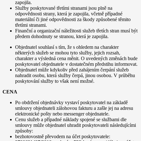
zapojila.
Služby poskytované třetími stranami jsou plně na
odpovědnosti strany, která je zapojila, včetně případné
materiální či jiné odpovědnosti za škody způsobené těmito
třetími stranami.
Finanční a organizační náležitosti služeb třetích stran musí být
předem dohodnuty se stranou, která je zapojila.
Objednatel souhlasí s tím, že s ohledem na charakter
některých služeb se mohou tyto služby, jejich rozsah,
charakter a výsledná cena měnit. O uvedených změnách bude
poskytovatel objednatele v dostatečném předstihu informovat.
Objednatel může kdykoliv před zahájením čerpání služeb
nahradit osobu, která služby čerpá, jinou osobou. V průběhu
poskytování služby to však není možné.
CENA
Po obdržení objednávky vystaví poskytovatel na základě
smlouvy objednateli zálohovou fakturu a zašle jej na adresu
elektronické pošty nebo messenger objednatele.
Cenu služeb a případné náklady spojené se službami dle
smlouvy může objednatel uhradit poskytovateli následujícími
způsoby:
bezhotovostně převodem na účet poskytovatele: