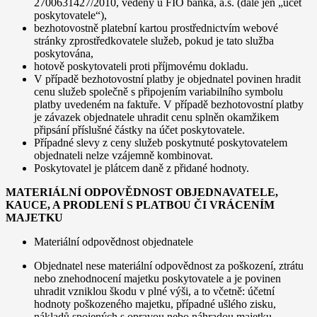
2700631427/2010, vedený u FIO banka, a.s. (dále jen „účet
poskytovatele“),
bezhotovostně platební kartou prostřednictvím webové
stránky zprostředkovatele služeb, pokud je tato služba
poskytována,
hotově poskytovateli proti příjmovému dokladu.
V případě bezhotovostní platby je objednatel povinen hradit
cenu služeb společně s připojením variabilního symbolu
platby uvedeném na faktuře. V případě bezhotovostní platby
je závazek objednatele uhradit cenu splněn okamžikem
připsání příslušné částky na účet poskytovatele.
Případné slevy z ceny služeb poskytnuté poskytovatelem
objednateli nelze vzájemně kombinovat.
Poskytovatel je plátcem daně z přidané hodnoty.
MATERIÁLNÍ ODPOVĚDNOST OBJEDNAVATELE,
KAUCE, A PRODLENÍ S PLATBOU ČI VRÁCENÍM
MAJETKU
Materiální odpovědnost objednatele
Objednatel nese materiální odpovědnost za poškození, ztrátu
nebo znehodnocení majetku poskytovatele a je povinen
uhradit vzniklou škodu v plné výši, a to včetně: účetní
hodnoty poškozeného majetku, případné ušlého zisku,
nákladů spojených s opravou nebo náhradou majetku.