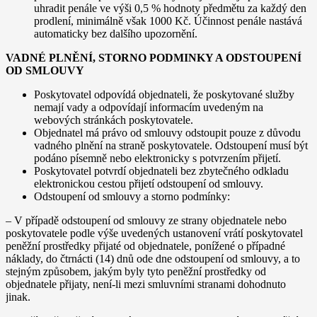
uhradit penále ve výši 0,5 % hodnoty předmětu za každý den
prodlení, minimálně však 1000 Kč. Účinnost penále nastává
automaticky bez dalšího upozornění.
VADNÉ PLNĚNÍ, STORNO PODMINKY A ODSTOUPENÍ
OD SMLOUVY
Poskytovatel odpovídá objednateli, že poskytované služby
nemají vady a odpovídají informacím uvedeným na
webových stránkách poskytovatele.
Objednatel má právo od smlouvy odstoupit pouze z důvodu
vadného plnění na straně poskytovatele. Odstoupení musí být
podáno písemně nebo elektronicky s potvrzením přijetí.
Poskytovatel potvrdí objednateli bez zbytečného odkladu
elektronickou cestou přijetí odstoupení od smlouvy.
Odstoupení od smlouvy a storno podmínky:
– V případě odstoupení od smlouvy ze strany objednatele nebo
poskytovatele podle výše uvedených ustanovení vrátí poskytovatel
peněžní prostředky přijaté od objednatele, ponížené o případné
náklady, do čtrnácti (14) dnů ode dne odstoupení od smlouvy, a to
stejným způsobem, jakým byly tyto peněžní prostředky od
objednatele přijaty, není-li mezi smluvními stranami dohodnuto
jinak.