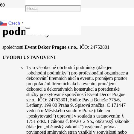
Všeobecné obchodní
Czech
▼
podmínky
společností
Event Dekor Prague s.r.o.
, IČO: 24752801
ÚVODNÍ USTANOVENÍ
Tyto všeobecné obchodní podmínky (dále jen
„obchodní podmínky“) pro profesionální organizace a
dekorování firemních akcí a eventu, pronájem prostor
pro pořádání firemních akcí a eventu, pronájem
dekorací a dekorativních konstrukcí a poradenské
služby poskytované společností Event Decor Prague
s.r.o., IČO: 24752801, Sídlo: Pavla Beneše 775/6,
Letňany, 199 00 Praha 9, Spisová značka: C 171447
vedená u Městského soudu v Praze (dále jen
„poskytovatel“) upravují v souladu s ustanovením §
1751 odst. 1 zákona č. 89/2012 Sb., občanský zákoník
(dále jen „občanský zákoník“) vzájemná práva a
povinnosti smluvních stran vzniklé v souvislosti nebo