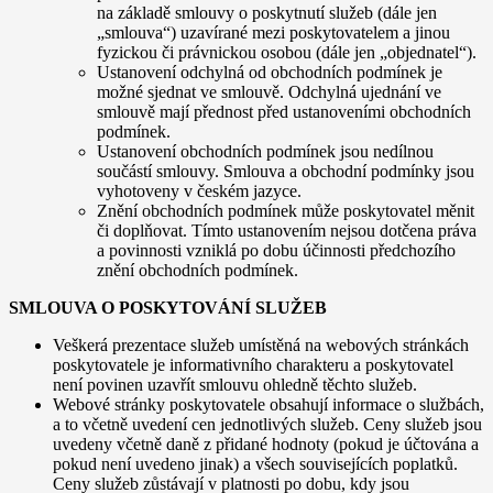
na základě smlouvy o poskytnutí služeb (dále jen
„smlouva“) uzavírané mezi poskytovatelem a jinou
fyzickou či právnickou osobou (dále jen „objednatel“).
Ustanovení odchylná od obchodních podmínek je
možné sjednat ve smlouvě. Odchylná ujednání ve
smlouvě mají přednost před ustanoveními obchodních
podmínek.
Ustanovení obchodních podmínek jsou nedílnou
součástí smlouvy. Smlouva a obchodní podmínky jsou
vyhotoveny v českém jazyce.
Znění obchodních podmínek může poskytovatel měnit
či doplňovat. Tímto ustanovením nejsou dotčena práva
a povinnosti vzniklá po dobu účinnosti předchozího
znění obchodních podmínek.
SMLOUVA O POSKYTOVÁNÍ SLUŽEB
Veškerá prezentace služeb umístěná na webových stránkách
poskytovatele je informativního charakteru a poskytovatel
není povinen uzavřít smlouvu ohledně těchto služeb.
Webové stránky poskytovatele obsahují informace o službách,
a to včetně uvedení cen jednotlivých služeb. Ceny služeb jsou
uvedeny včetně daně z přidané hodnoty (pokud je účtována a
pokud není uvedeno jinak) a všech souvisejících poplatků.
Ceny služeb zůstávají v platnosti po dobu, kdy jsou