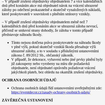
– V případě zrušení objednávky objednatelem 7 a více kalendářních
dnů před konáním akce má objednatel nárok na vrácení uhrazené
zálohy po odečtení prokazatelně a skutečně vynaložených nákladů,
které poskytovateli v souvislosti s plněním smlouvy vznikly.
– V případě zrušení objednávky objednatelem méně než 7
kalendářních dnů před konáním akce se uhrazená záloha nevrací,
přičemž se smluvní strany dohodly, že záloha v tomto případě
představuje náhradu škody.
Tímto nejsou dotčena práva poskytovatele na náhradu škody
v plné výši, pokud skutečně vzniklá škoda přesahuje výši
uhrazené zálohy, a to v souladu s příslušnými ustanoveními
zákona č. 89/2012 Sb., občanský zákoník.
V případě, že dekorace, vybavení nebo jiné prvky plnění byly
již zakoupeny nebo vyrobeny na míru dle požadavků
objednatele, není objednatel oprávněn požadovat vrácení
jakýchkoli plateb, bez ohledu na okamžik zrušení objednávky.
OCHRANA OSOBNÍCH ÚDAJŮ
Ochrana osobních údajů řídí ustanoveními uveřejněnými zde:
https://eventdecor.cz/zasady-ochrany-osobnich-udaju/
ZÁVĚREČNÁ USTANOVENÍ