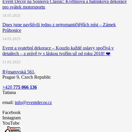
Event Decor na Sosnová Classic: Květinová a balónková dekorace
pro svátek motorsportu
18.05.2025
Dnes jsme navštívili jedno z nejromantičtějších míst – Zámek
Průhonice
14.05.2025
Event a svatební dekorace – Kouzlo každé oslavy spočívá v
detailech – a právě ty s láskou tvořím už od roku 2018! ❤️
11.05.2025
Rýmarovská 561,
Prague 9, Czech Republic
+420
775 066 136
Tatiana
email:
info@eventdecor.cz
Facebook
Instagram
YouTube