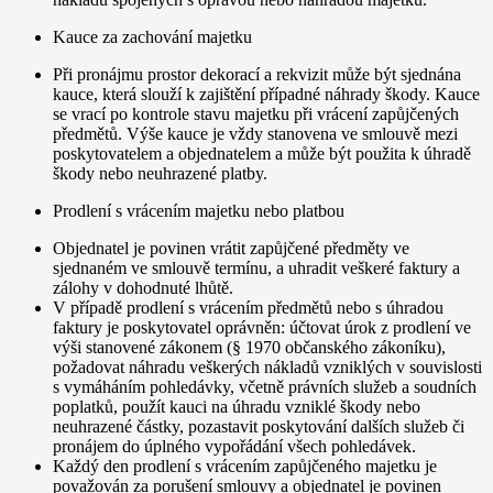
Kauce za zachování majetku
Při pronájmu prostor dekorací a rekvizit může být sjednána
kauce, která slouží k zajištění případné náhrady škody. Kauce
se vrací po kontrole stavu majetku při vrácení zapůjčených
předmětů. Výše kauce je vždy stanovena ve smlouvě mezi
poskytovatelem a objednatelem a může být použita k úhradě
škody nebo neuhrazené platby.
Prodlení s vrácením majetku nebo platbou
Objednatel je povinen vrátit zapůjčené předměty ve
sjednaném ve smlouvě termínu, a uhradit veškeré faktury a
zálohy v dohodnuté lhůtě.
V případě prodlení s vrácením předmětů nebo s úhradou
faktury je poskytovatel oprávněn: účtovat úrok z prodlení ve
výši stanovené zákonem (§ 1970 občanského zákoníku),
požadovat náhradu veškerých nákladů vzniklých v souvislosti
s vymáháním pohledávky, včetně právních služeb a soudních
poplatků, použít kauci na úhradu vzniklé škody nebo
neuhrazené částky, pozastavit poskytování dalších služeb či
pronájem do úplného vypořádání všech pohledávek.
Každý den prodlení s vrácením zapůjčeného majetku je
považován za porušení smlouvy a objednatel je povinen