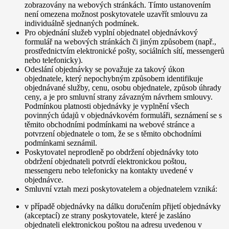
zobrazovány na webových stránkách. Tímto ustanovením
není omezena možnost poskytovatele uzavřít smlouvu za
individuálně sjednaných podmínek.
Pro objednání služeb vyplní objednatel objednávkový
formulář na webových stránkách či jiným způsobem (např.,
prostřednictvím elektronické pošty, sociálních sítí, messengerů
nebo telefonicky).
Odeslání objednávky se považuje za takový úkon
objednatele, který nepochybným způsobem identifikuje
objednávané služby, cenu, osobu objednatele, způsob úhrady
ceny, a je pro smluvní strany závazným návrhem smlouvy.
Podmínkou platnosti objednávky je vyplnění všech
povinných údajů v objednávkovém formuláři, seznámení se s
těmito obchodními podmínkami na webové stránce a
potvrzení objednatele o tom, že se s těmito obchodními
podmínkami seznámil.
Poskytovatel neprodleně po obdržení objednávky toto
obdržení objednateli potvrdí elektronickou poštou,
messengeru nebo telefonicky na kontakty uvedené v
objednávce.
Smluvní vztah mezi poskytovatelem a objednatelem vzniká:
v případě objednávky na dálku doručením přijetí objednávky
(akceptací) ze strany poskytovatele, které je zasláno
objednateli elektronickou poštou na adresu uvedenou v