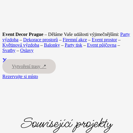
Event Decor Prague
– Děláme Vaše události výjimečnějšími:
Party
výzdoba
–
Dekorace prostorů
–
Firemní akce
–
Event prostor
–
Květinová výzdoba
–
Balonky
–
Party tisk
–
Event půjčovna
–
Svatby
–
Oslavy
Vytvoření trasy 📍
Rezervujte si místo
Související projekty