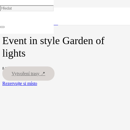
🏠
Portfolio
Firemní akce
Event in style Garden of lights
Event in style Garden of
lights
8.10.25
Vytvoření trasy 📍
Rezervujte si místo