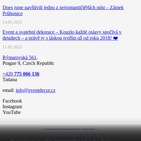
Dnes jsme navštívili jedno z nejromantičtějších míst – Zámek
Průhonice
14.05.2025
Event a svatební dekorace – Kouzlo každé oslavy spočívá v
detailech – a právě ty s láskou tvořím už od roku 2018! ❤️
11.05.2025
Rýmarovská 561,
Prague 9, Czech Republic
+420
775 066 136
Tatiana
email:
info@eventdecor.cz
Facebook
Instagram
YouTube
Všeobecné obchodní podmínky
Zásady ochrany osobních údajů
Prezentace značky Amazoniko od Lera Ruma v