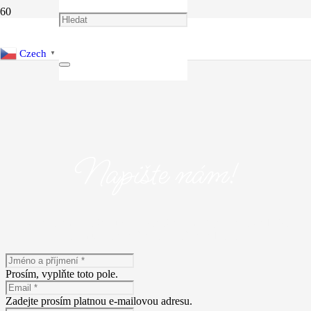
Oslavy pro dospělé
Czech
▼
Napište nám!
Máte zájem o naše služby? Napište nám! Vyplňte následující
formulář a popište nám Vaše představy.
Prosím, vyplňte toto pole.
Zadejte prosím platnou e-mailovou adresu.