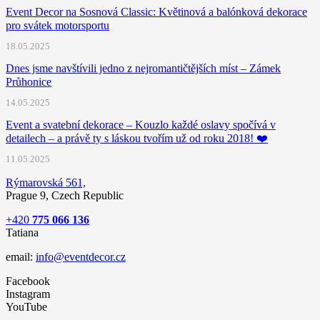
Event Decor na Sosnová Classic: Květinová a balónková dekorace
pro svátek motorsportu
18.05.2025
Dnes jsme navštívili jedno z nejromantičtějších míst – Zámek
Průhonice
14.05.2025
Event a svatební dekorace – Kouzlo každé oslavy spočívá v
detailech – a právě ty s láskou tvořím už od roku 2018! ❤️
11.05.2025
Rýmarovská 561,
Prague 9, Czech Republic
+420
775 066 136
Tatiana
email:
info@eventdecor.cz
Facebook
Instagram
YouTube