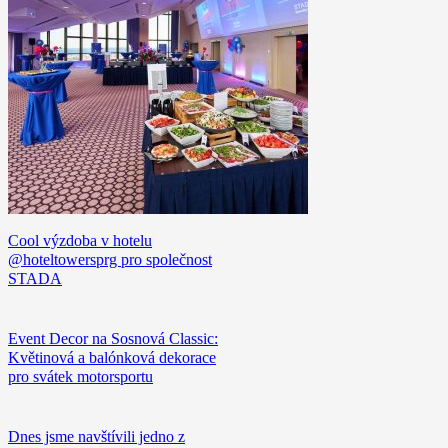
Cool výzdoba v hotelu
@hoteltowersprg pro společnost
STADA
Event Decor na Sosnová Classic:
Květinová a balónková dekorace
pro svátek motorsportu
Dnes jsme navštívili jedno z