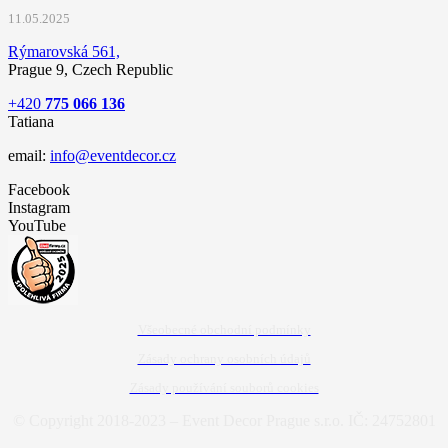
11.05.2025
Rýmarovská 561,
Prague 9, Czech Republic
+420
775 066 136
Tatiana
email:
info@eventdecor.cz
Facebook
Instagram
YouTube
Všeobecné obchodní podmínky
Zásady ochrany osobních údajů
Zásady používání souborů cookies
© Copyright 2018-2023 – Event Decor Prague s.r.o. IČ: 24752801