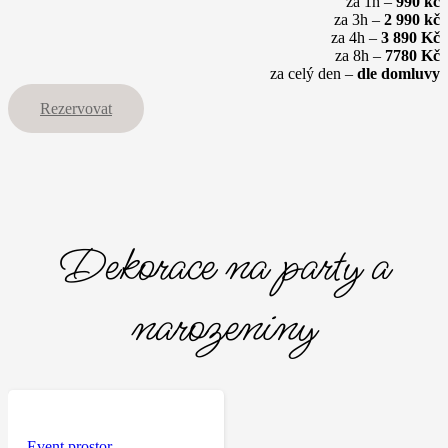
za 1h –
990 kč
za 3h –
2 990 kč
za 4h –
3 890 Kč
za 8h –
7780 Kč
za celý den –
dle domluvy
Rezervovat
Dekorace na party a
narozeniny
Event prostor