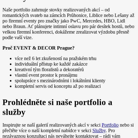
Naše portfolio zahrnuje stovky realizovaných akcí – od
romantických svateb na zámcích Průhonice, Liblice nebo Lešany až
po firemní eventy pro značky jako PwC, Mercedes, HBO, Lidl
nebo Braun. Ať plánujete intimní oslavu pro pár desítek hostů, nebo
velkou firemní konferenci, dokážeme zrealizovat výzdobu přesně
podle vaší vize.
Proč EVENT & DECOR Prague?
více než 6 let zkušeností na pražském trhu
individuální přístup ke každé zakázce
kreativní tým floralistů a dekoratérů
vlastní event prostor k pronájmu
spolupráce s mezinárodními i lokálními klienty
kompletní servis od konceptu až po realizaci
Prohlédněte si naše portfolio a
služby
Inspirujte se naší galerií realizovaných akcí v sekci
Portfolio
nebo si
přečtěte více o naší kompletní nabídce v sekci
Služby
. Pro
nezávaznou konzultaci nás neváhejte kontaktovat – rádi vám