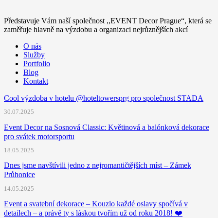
Představuje Vám naší společnost ,,EVENT Decor Prague“, která se
zaměřuje hlavně na výzdobu a organizaci nejrůznějších akcí
O nás
Služby
Portfolio
Blog
Kontakt
Cool výzdoba v hotelu @hoteltowersprg pro společnost STADA
30.07.2025
Event Decor na Sosnová Classic: Květinová a balónková dekorace
pro svátek motorsportu
18.05.2025
Dnes jsme navštívili jedno z nejromantičtějších míst – Zámek
Průhonice
14.05.2025
Event a svatební dekorace – Kouzlo každé oslavy spočívá v
detailech – a právě ty s láskou tvořím už od roku 2018! ❤️