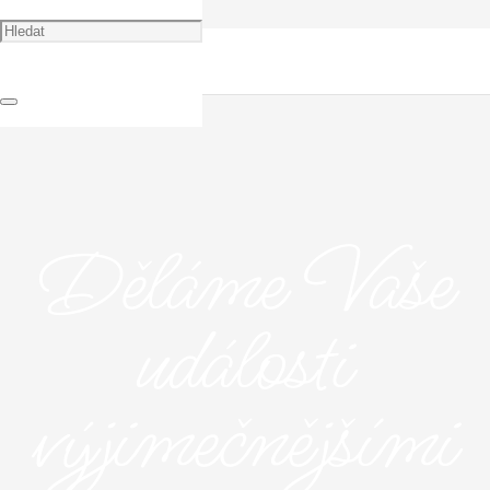
Děláme Vaše
události
výjimečnějšími