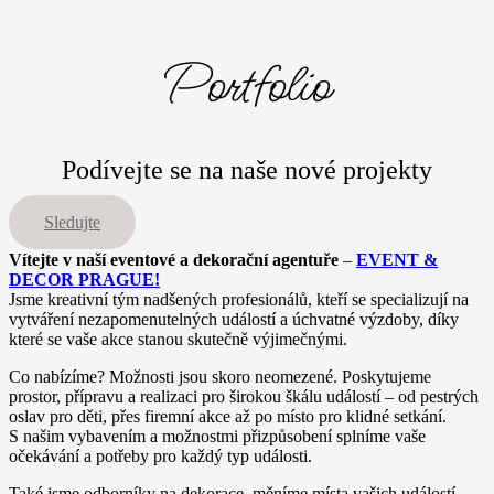
Portfolio
Podívejte se na naše nové projekty
Sledujte
Vítejte v naší eventové a dekorační agentuře
–
EVENT &
DECOR PRAGUE!
Jsme kreativní tým nadšených profesionálů, kteří se specializují na
vytváření nezapomenutelných událostí a úchvatné výzdoby, díky
které se vaše akce stanou skutečně výjimečnými.
Co nabízíme? Možnosti jsou skoro neomezené. Poskytujeme
prostor, přípravu a realizaci pro širokou škálu událostí – od pestrých
oslav pro děti, přes firemní akce až po místo pro klidné setkání.
S našim vybavením a možnostmi přizpůsobení splníme vaše
očekávání a potřeby pro každý typ události.
Také jsme odborníky na dekorace, měníme místa vašich událostí