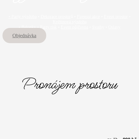
• Party výzdoba
•
Dekorace prostor
ů •
Firemní akce
•
Event prostor
•
Květinová výzdoba
•
Balonky
•
Party tisk
•
Event půjčovna
•
Svatby
•
Oslavy
Objednávka
Pronájem prostoru