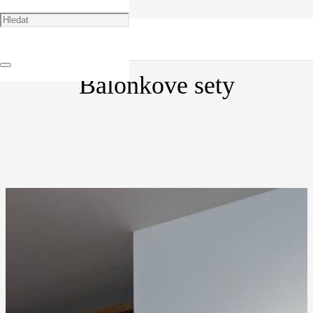
🏠
Portfolio
Balonkove sety
Balonkove sety