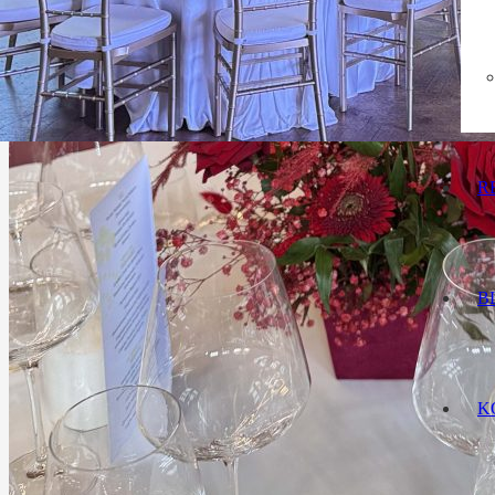
R
B
K