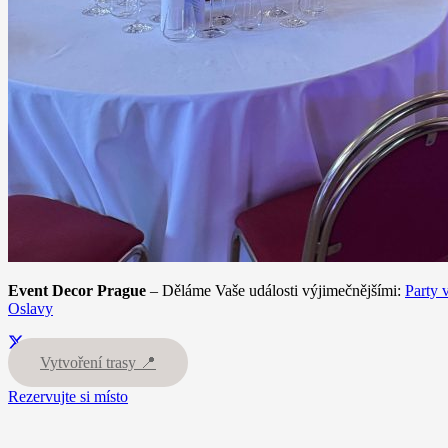
Event Decor Prague
– Děláme Vaše události výjimečnějšími:
Party 
Oslavy
Vytvoření trasy 📍
Rezervujte si místo