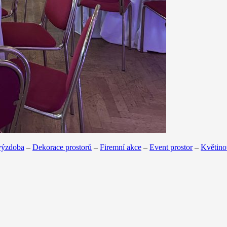
výzdoba
–
Dekorace prostorů
–
Firemní akce
–
Event prostor
–
Květino