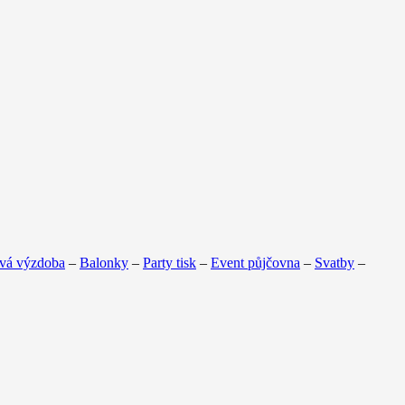
vá výzdoba
–
Balonky
–
Party tisk
–
Event půjčovna
–
Svatby
–