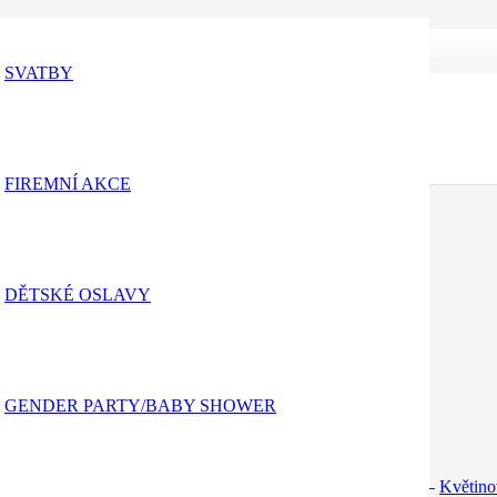
SVATBY
FIREMNÍ AKCE
DĚTSKÉ OSLAVY
GENDER PARTY/BABY SHOWER
výzdoba
–
Dekorace prostorů
–
Firemní akce
–
Event prostor
–
Květino