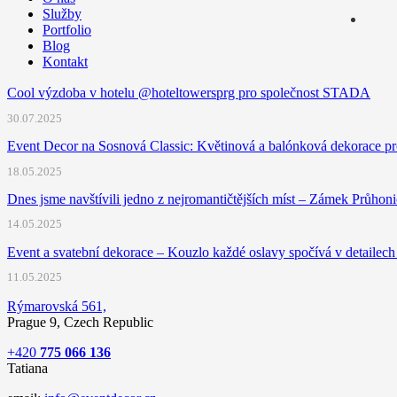
Služby
Portfolio
Blog
Kontakt
Cool výzdoba v hotelu @hoteltowersprg pro společnost STADA
30.07.2025
Event Decor na Sosnová Classic: Květinová a balónková dekorace pr
18.05.2025
Dnes jsme navštívili jedno z nejromantičtějších míst – Zámek Průhon
14.05.2025
Event a svatební dekorace – Kouzlo každé oslavy spočívá v detailech 
11.05.2025
Rýmarovská 561,
Prague 9, Czech Republic
+420
775 066 136
Tatiana