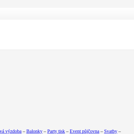
vá výzdoba
–
Balonky
–
Party tisk
–
Event půjčovna
–
Svatby
–