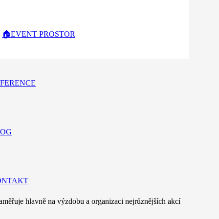
aše služby? Napište nám! Vyplňte následující formulář a popište nám 
🏠EVENT PROSTOR
FERENCE
LOG
ONTAKT
měřuje hlavně na výzdobu a organizaci nejrůznějších akcí