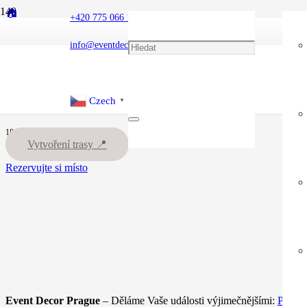
🏠
+420 775 066 136
Portfolio
Firemní akce
info@eventdecor.cz
Velký mědvěd/ fesťáček
Velký mědvěd/ fesťáček
Czech
▼
18.06.24
Vytvoření trasy 📍
Rezervujte si místo
Event Decor Prague
– Děláme Vaše události výjimečnějšími:
Party 