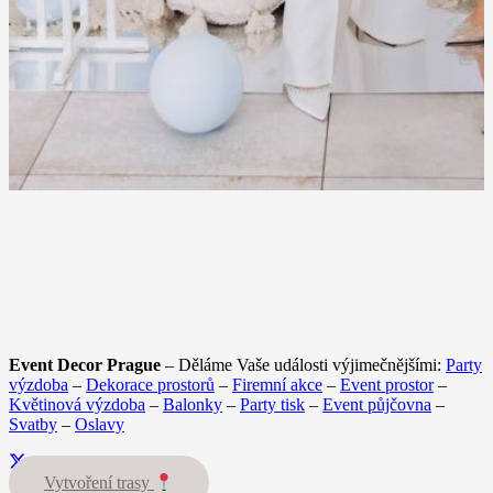
Event Decor Prague
– Děláme Vaše události výjimečnějšími:
Party
výzdoba
–
Dekorace prostorů
–
Firemní akce
–
Event prostor
–
Květinová výzdoba
–
Balonky
–
Party tisk
–
Event půjčovna
–
Svatby
–
Oslavy
Vytvoření trasy