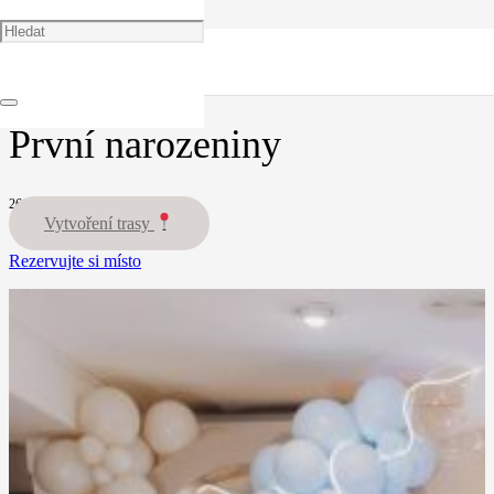
Portfolio
Dětská oslava
První narozeniny
První narozeniny
26.04.24
Vytvoření trasy
Rezervujte si místo