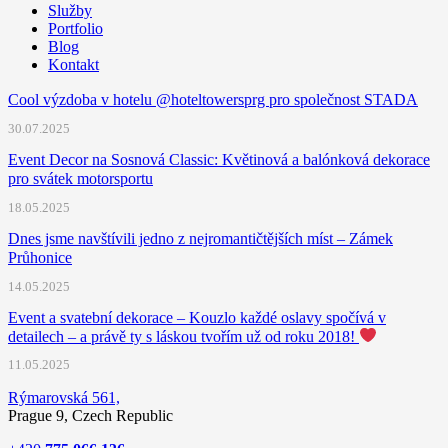
Služby
Portfolio
Blog
Kontakt
Cool výzdoba v hotelu @hoteltowersprg pro společnost STADA
30.07.2025
Event Decor na Sosnová Classic: Květinová a balónková dekorace
pro svátek motorsportu
18.05.2025
Dnes jsme navštívili jedno z nejromantičtějších míst – Zámek
Průhonice
14.05.2025
Event a svatební dekorace – Kouzlo každé oslavy spočívá v
detailech – a právě ty s láskou tvořím už od roku 2018!
11.05.2025
Rýmarovská 561,
Prague 9, Czech Republic