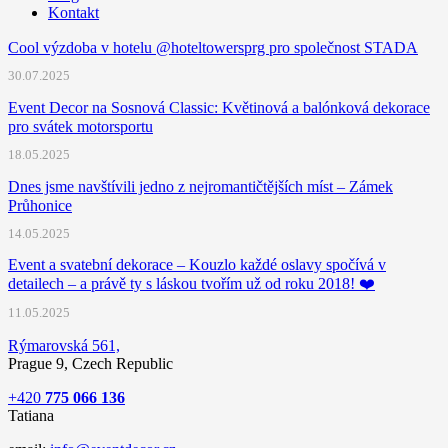
Kontakt
Cool výzdoba v hotelu @hoteltowersprg pro společnost STADA
30.07.2025
Event Decor na Sosnová Classic: Květinová a balónková dekorace
pro svátek motorsportu
18.05.2025
Dnes jsme navštívili jedno z nejromantičtějších míst – Zámek
Průhonice
14.05.2025
Event a svatební dekorace – Kouzlo každé oslavy spočívá v
detailech – a právě ty s láskou tvořím už od roku 2018! ❤️
11.05.2025
Rýmarovská 561,
Prague 9, Czech Republic
+420
775 066 136
Tatiana