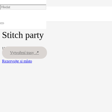
🏠
Portfolio
Dětská oslava
Stitch party
Stitch party
11.03.26
Vytvoření trasy 📍
Rezervujte si místo