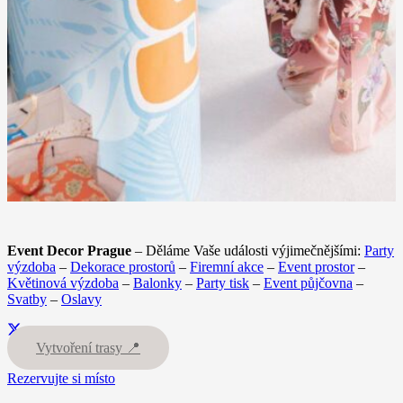
Event Decor Prague
– Děláme Vaše události výjimečnějšími:
Party
výzdoba
–
Dekorace prostorů
–
Firemní akce
–
Event prostor
–
Květinová výzdoba
–
Balonky
–
Party tisk
–
Event půjčovna
–
Svatby
–
Oslavy
Vytvoření trasy 📍
Rezervujte si místo