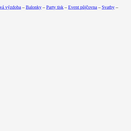
vá výzdoba
–
Balonky
–
Party tisk
–
Event půjčovna
–
Svatby
–