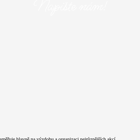
Napište nám!
aše služby? Napište nám! Vyplňte následující formulář a popište nám 
měřuje hlavně na výzdobu a organizaci nejrůznějších akcí