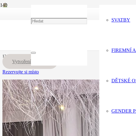
+420 775 066 136
Portfolio
Firemní akce
SVATBY
info@eventdecor.cz
Ples
Ples
FIREMNÍ 
13.12.23
Vytvoření trasy
Rezervujte si místo
DĚTSKÉ 
GENDER 