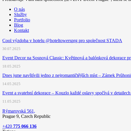
O nás
Služby
Portfolio
Blog
Kontakt
Cool výzdoba v hotelu @hoteltowersprg pro společnost STADA
30.07.2025
Event Decor na Sosnová Classic: Květinová a balónková dekorace pr
18.05.2025
Dnes jsme navštívili jedno z nejromantičtějších míst – Zámek Průhon
14.05.2025
Event a svatební dekorace – Kouzlo každé oslavy spočívá v detailech
11.05.2025
Rýmarovská 561,
Prague 9, Czech Republic
+420
775 066 136