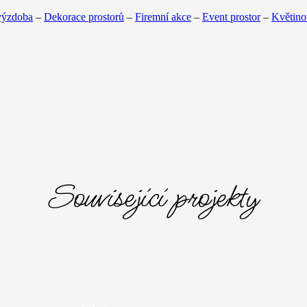
výzdoba
–
Dekorace prostorů
–
Firemní akce
–
Event prostor
–
Květino
Související projekty