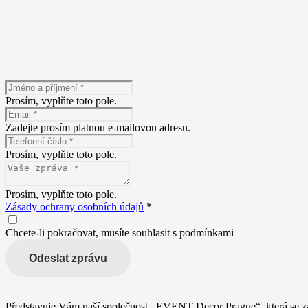
Máte zájem o n
Prosím, vyplňte toto pole.
Zadejte prosím platnou e-mailovou adresu.
Prosím, vyplňte toto pole.
Prosím, vyplňte toto pole.
Zásady ochrany osobních údajů
*
Chcete-li pokračovat, musíte souhlasit s podmínkami
Odeslat zprávu
Představuje Vám naší společnost ,,EVENT Decor Prague“, která se za