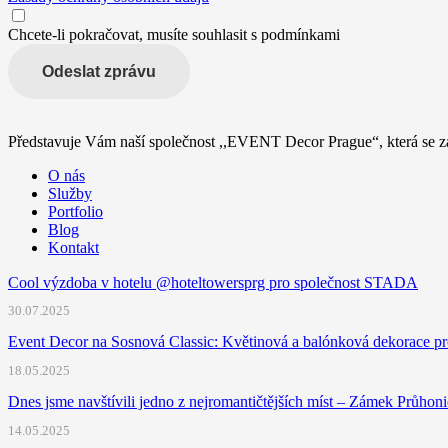
Chcete-li pokračovat, musíte souhlasit s podmínkami
Odeslat zprávu
Představuje Vám naší společnost ,,EVENT Decor Prague“, která se za
O nás
Služby
Portfolio
Blog
Kontakt
Cool výzdoba v hotelu @hoteltowersprg pro společnost STADA
30.07.2025
Event Decor na Sosnová Classic: Květinová a balónková dekorace pr
18.05.2025
Dnes jsme navštívili jedno z nejromantičtějších míst – Zámek Průhon
14.05.2025