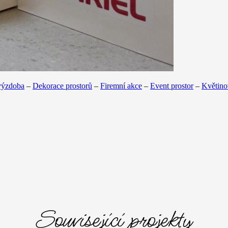
výzdoba
–
Dekorace prostorů
–
Firemní akce
–
Event prostor
–
Květino
Související projekty