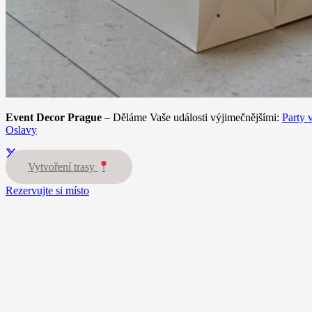
Event Decor Prague
– Děláme Vaše události výjimečnějšími:
Party 
Oslavy
Vytvoření trasy
Rezervujte si místo