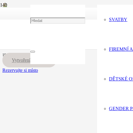
+420 775 066 136
Portfolio
Firemní akce
SVATBY
info@eventdecor.cz
ARIEL
ARIEL
FIREMNÍ 
18.05.24
Vytvoření trasy
Rezervujte si místo
DĚTSKÉ 
GENDER 