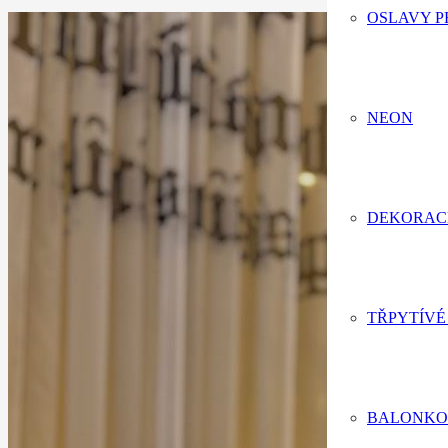
OSLAVY P
NEON
DEKORAC
TŘPYTÍVÉ
BALONKO