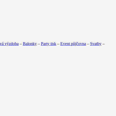
vá výzdoba
–
Balonky
–
Party tisk
–
Event půjčovna
–
Svatby
–