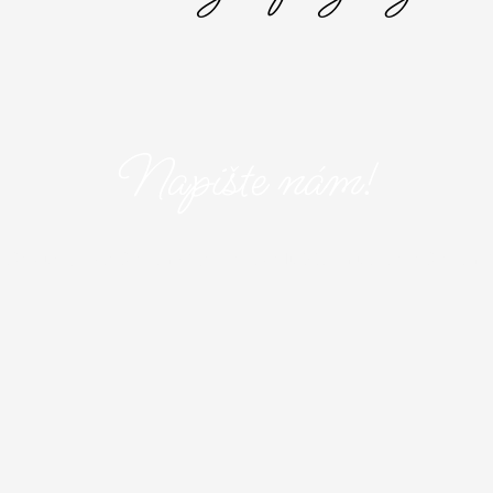
Napište nám!
aše služby? Napište nám! Vyplňte následující formulář a popište nám 