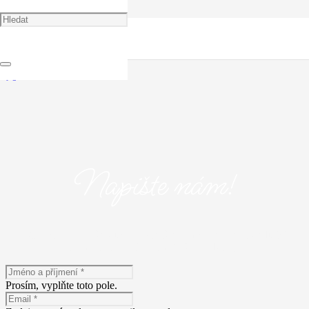
Gender party
Napište nám!
Máte zájem o naše služby? Napište nám! Vyplňte následující
formulář a popište nám Vaše představy.
Prosím, vyplňte toto pole.