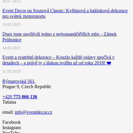
30.07.2025
Event Decor na Sosnová Classic: Květinová a balónková dekorace
pro svátek motorsportu
18.05.2025
Dnes jsme navštívili jedno z nejromantičtějších míst – Zámek
Průhonice
14.05.2025
Event a svatební dekorace – Kouzlo každé oslavy spočívá v
detailech – a právě ty s láskou tvořím už od roku 2018! ❤️
11.05.2025
Rýmarovská 561,
Prague 9, Czech Republic
+420
775 066 136
Tatiana
email:
info@eventdecor.cz
Facebook
Instagram
YouTube