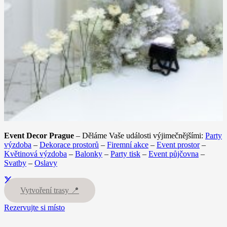
Event Decor Prague
– Děláme Vaše události výjimečnějšími:
Party
výzdoba
–
Dekorace prostorů
–
Firemní akce
–
Event prostor
–
Květinová výzdoba
–
Balonky
–
Party tisk
–
Event půjčovna
–
Svatby
–
Oslavy
Vytvoření trasy 📍
Rezervujte si místo