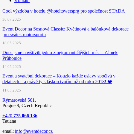
Kontakt
Cool výzdoba v hotelu @hoteltowersprg pro společnost STADA
30.07.2025
Event Decor na Sosnová Classic: Květinová a balónková dekorace
pro svátek motorsportu
18.05.2025
Dnes jsme navštívili jedno z nejromantičtějších míst – Zámek
Průhonice
14.05.2025
Event a svatební dekorace – Kouzlo každé oslavy spočívá v
detailech – a právě ty s láskou tvořím už od roku 2018! ❤️
11.05.2025
Rýmarovská 561,
Prague 9, Czech Republic
+420
775 066 136
Tatiana
email:
info@eventdecor.cz