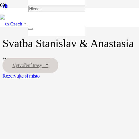
🏠
Portfolio
Svátby
Czech
Svatba Stanislav & Anastasia
▼
Svatba Stanislav & Anastasia
27.10.24
Vytvoření trasy 📍
Rezervujte si místo