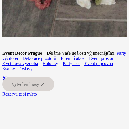
Event Decor Prague
– Děláme Vaše události výjimečnějšími:
Party
výzdoba
–
Dekorace prostorů
–
Firemní akce
–
Event prostor
–
Květinová výzdoba
–
Balonky
–
Party tisk
–
Event půjčovna
–
Svatby
–
Oslavy
Vytvoření trasy 📍
Rezervujte si místo