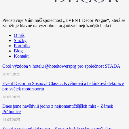
Představuje Vám naší společnost ,,EVENT Decor Prague“, která se
zaměřuje hlavně na výzdobu a organizaci nejrůznějších akcí
O nás
Služby
Portfolio
Blog
Kontakt
Cool výzdoba v hotelu @hoteltowersprg pro společnost STADA
30.07.2025
Event Decor na Sosnová Classic: Květinová a balónková dekorace
pro svátek motorsportu
18.05.2025
Dnes jsme navštívili jedno z nejromantičtějších míst – Zámek
Průhonice
14.05.2025
Event a svatební dekorace – Kouzlo každé oslavy spočívá v