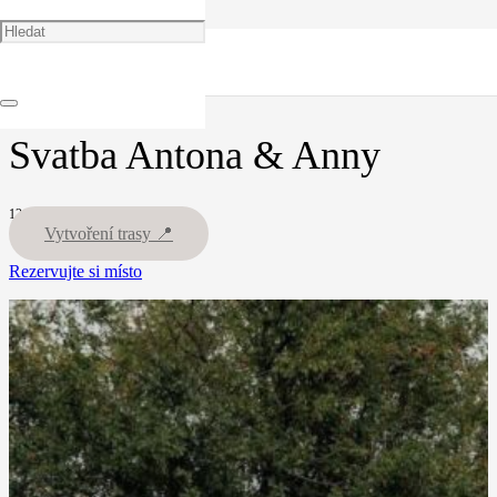
🏠
Portfolio
Svátby
Svatba Antona & Anny
Svatba Antona & Anny
12.02.26
Vytvoření trasy 📍
Rezervujte si místo