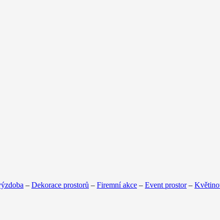
výzdoba
–
Dekorace prostorů
–
Firemní akce
–
Event prostor
–
Květino