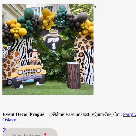
Event Decor Prague
– Děláme Vaše události výjimečnějšími:
Party 
Oslavy
Vytvoření trasy