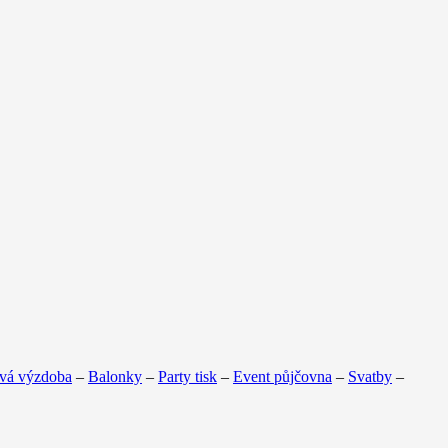
vá výzdoba
–
Balonky
–
Party tisk
–
Event půjčovna
–
Svatby
–