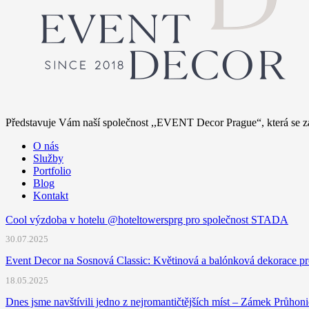
Představuje Vám naší společnost ,,EVENT Decor Prague“, která se za
O nás
Služby
Portfolio
Blog
Kontakt
Cool výzdoba v hotelu @hoteltowersprg pro společnost STADA
30.07.2025
Event Decor na Sosnová Classic: Květinová a balónková dekorace pr
18.05.2025
Dnes jsme navštívili jedno z nejromantičtějších míst – Zámek Průhon