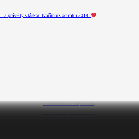
 – a právě ty s láskou tvořím už od roku 2018!
Všeobecné obchodní podmínky
Zásady ochrany osobních údajů
Zásady používání souborů cookies
© Copyright 2018-2023 – Event Decor Prague s.r.o. IČ: 24752801