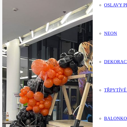
OSLAVY P
NEON
DEKORAC
TŘPYTÍVÉ
BALONKO