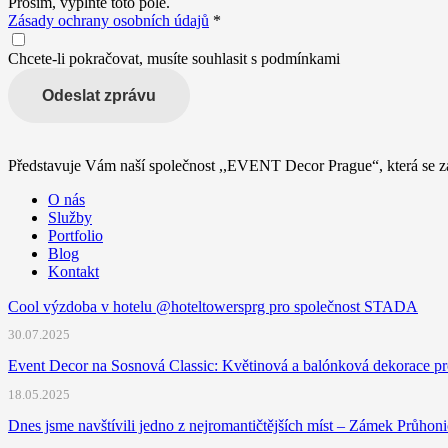
Prosím, vyplňte toto pole.
Zásady ochrany osobních údajů
*
Chcete-li pokračovat, musíte souhlasit s podmínkami
Odeslat zprávu
Představuje Vám naší společnost ,,EVENT Decor Prague“, která se za
O nás
Služby
Portfolio
Blog
Kontakt
Cool výzdoba v hotelu @hoteltowersprg pro společnost STADA
30.07.2025
Event Decor na Sosnová Classic: Květinová a balónková dekorace pr
18.05.2025
Dnes jsme navštívili jedno z nejromantičtějších míst – Zámek Průhon