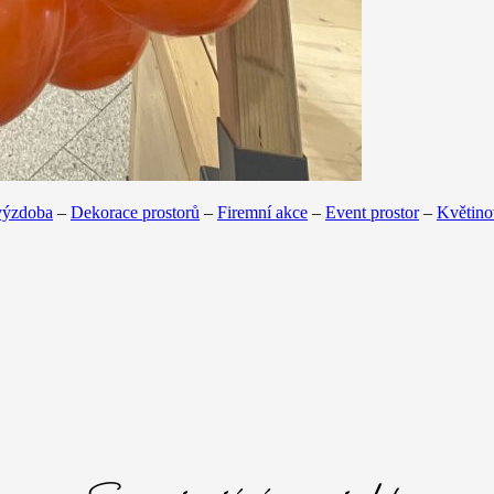
výzdoba
–
Dekorace prostorů
–
Firemní akce
–
Event prostor
–
Květino