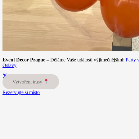
Event Decor Prague
– Děláme Vaše události výjimečnějšími:
Party 
Oslavy
Vytvoření trasy
Rezervujte si místo