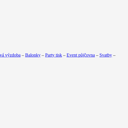
vá výzdoba
–
Balonky
–
Party tisk
–
Event půjčovna
–
Svatby
–