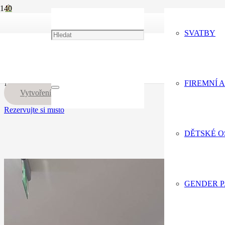
+420 775 066 136
Dekorace obchodních prostorů
OC Bondy Halloween
SVATBY
info@eventdecor.cz
OC Bondy Halloween
FIREMNÍ 
13.12.23
Vytvoření trasy
Rezervujte si místo
DĚTSKÉ 
GENDER 