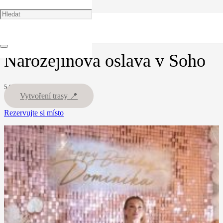
🏠
Oslavy pro dospělé
Narozejinova oslava v Soho
Narozejinova oslava v Soho
5.10.25
Vytvoření trasy 📍
Rezervujte si místo