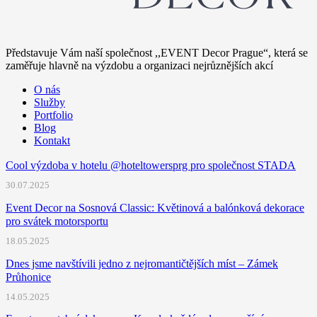
Představuje Vám naší společnost ,,EVENT Decor Prague“, která se
zaměřuje hlavně na výzdobu a organizaci nejrůznějších akcí
O nás
Služby
Portfolio
Blog
Kontakt
Cool výzdoba v hotelu @hoteltowersprg pro společnost STADA
30.07.2025
Event Decor na Sosnová Classic: Květinová a balónková dekorace
pro svátek motorsportu
18.05.2025
Dnes jsme navštívili jedno z nejromantičtějších míst – Zámek
Průhonice
14.05.2025