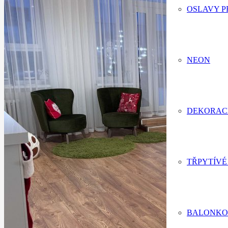
OSLAVY P
NEON
DEKORAC
TŘPYTÍVÉ
BALONKO