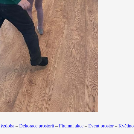
výzdoba
–
Dekorace prostorů
–
Firemní akce
–
Event prostor
–
Květino