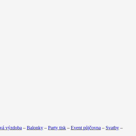
vá výzdoba
–
Balonky
–
Party tisk
–
Event půjčovna
–
Svatby
–