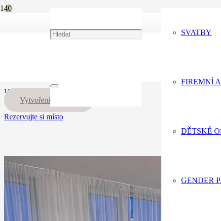
+420 775 066 136
Portfolio
Event Prostor
SVATBY
info@eventdecor.cz
Floristicky workshop
Floristicky workshop
FIREMNÍ 
14.12.24
Vytvoření trasy
Rezervujte si místo
DĚTSKÉ 
GENDER 