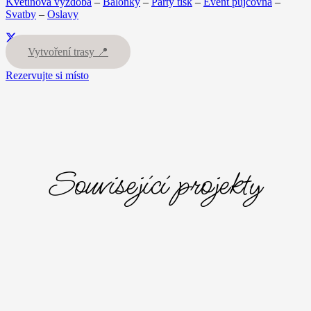
Květinová výzdoba
–
Balonky
–
Party tisk
–
Event půjčovna
–
Svatby
–
Oslavy
Vytvoření trasy 📍
Rezervujte si místo
Související projekty