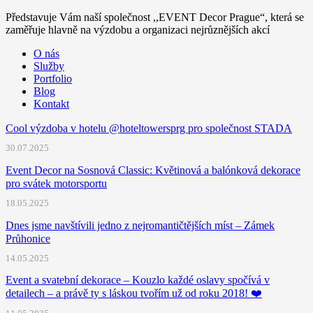
Představuje Vám naší společnost ,,EVENT Decor Prague“, která se
zaměřuje hlavně na výzdobu a organizaci nejrůznějších akcí
O nás
Služby
Portfolio
Blog
Kontakt
Cool výzdoba v hotelu @hoteltowersprg pro společnost STADA
30.07.2025
Event Decor na Sosnová Classic: Květinová a balónková dekorace
pro svátek motorsportu
18.05.2025
Dnes jsme navštívili jedno z nejromantičtějších míst – Zámek
Průhonice
14.05.2025
Event a svatební dekorace – Kouzlo každé oslavy spočívá v
detailech – a právě ty s láskou tvořím už od roku 2018! ❤️