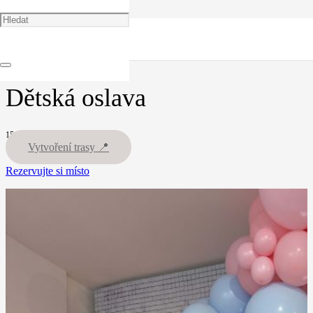
🏠
Portfolio
Event Prostor
Dětská oslava
Dětská oslava
15.03.25
Vytvoření trasy 📍
Rezervujte si místo