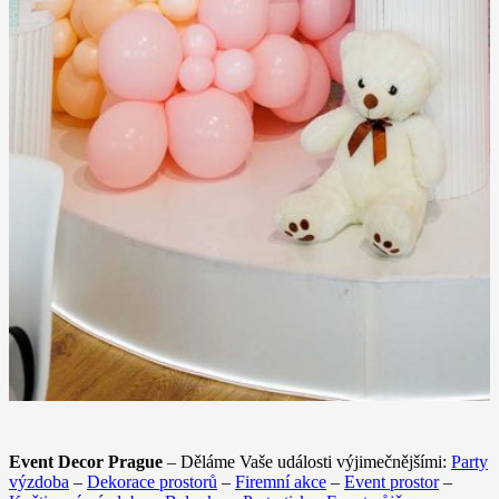
Event Decor Prague
– Děláme Vaše události výjimečnějšími:
Party
výzdoba
–
Dekorace prostorů
–
Firemní akce
–
Event prostor
–