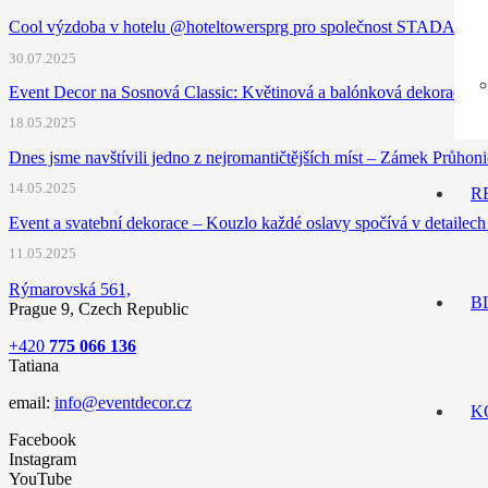
Cool výzdoba v hotelu @hoteltowersprg pro společnost STADA
30.07.2025
Event Decor na Sosnová Classic: Květinová a balónková dekorace pr
18.05.2025
Dnes jsme navštívili jedno z nejromantičtějších míst – Zámek Průhon
14.05.2025
R
Event a svatební dekorace – Kouzlo každé oslavy spočívá v detailech
11.05.2025
Rýmarovská 561,
B
Prague 9, Czech Republic
+420
775 066 136
Tatiana
email:
info@eventdecor.cz
K
Facebook
Instagram
YouTube