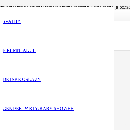
что остаётся на одном месте и отображается в меню сайта (в бо
ак:
SVATBY
тёр. Это мой блог. Я живу в Ростове-на-Дону, люблю своего пс
ех пор производит качественные штучки. Компания находится в 
FIREMNÍ AKCE
вые. Успехов!
DĚTSKÉ OSLAVY
Napište nám!
GENDER PARTY/BABY SHOWER
aše služby? Napište nám! Vyplňte následující formulář a popište nám 