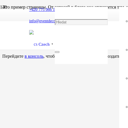
Это пример страницы. От записей в блоге она отличается тем, 
+420 775 066 136
рассказывают о себе потенциальным посетителям. Например, т
info@eventdecor.cz
Привет! Днём я курьер, а вечером — подающий надежды ак
…или так:
Компания «Штучки XYZ» была основана в 1971 году и с т
Czech
▼
приносит много пользы жителям Готэма.
Перейдите
в консоль
, чтобы удалить эту страницу и создать но
Máte zájem o n