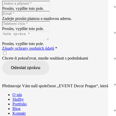
Prosím, vyplňte toto pole.
Zadejte prosím platnou e-mailovou adresu.
Prosím, vyplňte toto pole.
Prosím, vyplňte toto pole.
Zásady ochrany osobních údajů
*
Chcete-li pokračovat, musíte souhlasit s podmínkami
Odeslat zprávu
Představuje Vám naší společnost ,,EVENT Decor Prague“, která se za
O nás
Služby
Portfolio
Blog
Kontakt