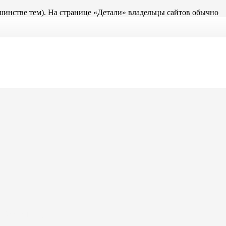
льшинстве тем). На странице «Детали» владельцы сайтов обычно
а Джека и пинаколаду. (И ещё попадать под дождь.)
Готэм-сити, имеет штат из более чем 2000 сотрудников и
Vaše představy.