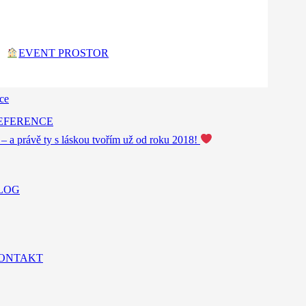
EVENT PROSTOR
o svátek motorsportu
ice
EFERENCE
 – a právě ty s láskou tvořím už od roku 2018!
LOG
ONTAKT